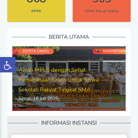
PPPK
PPPK Paruh Waktu
BERITA UTAMA
BERITA DINAS
Bimtek Posyandu: Tingkatkan Kapasitas,
Wujudkan Layanan Kesehatan Prima di
Previous
Next
Masyarakat
Jumat, 18 Juli 2025
INFORMASI INSTANSI