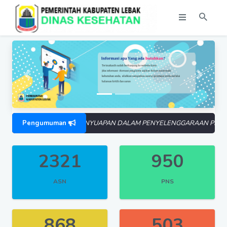
Previous
Next
FIKASI, PUNGLI DAN PENYUAPAN DALAM PENYELENGGARAAN PELAYANAN
Pengumuman
2321
950
ASN
PNS
868
503