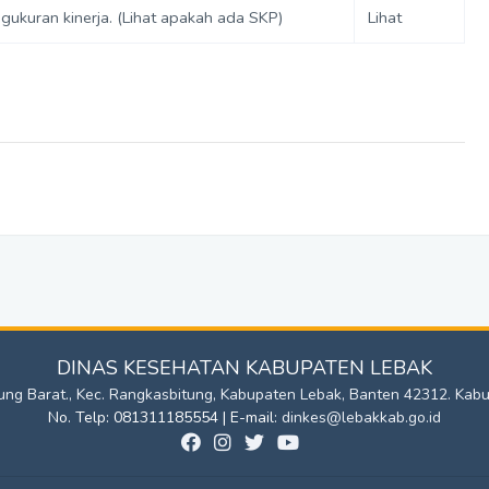
ukuran kinerja. (Lihat apakah ada SKP)
Lihat
DINAS KESEHATAN KABUPATEN LEBAK
iujung Barat., Kec. Rangkasbitung, Kabupaten Lebak, Banten 42312. Kab
No. Telp: 081311185554 | E-mail:
dinkes@lebakkab.go.id